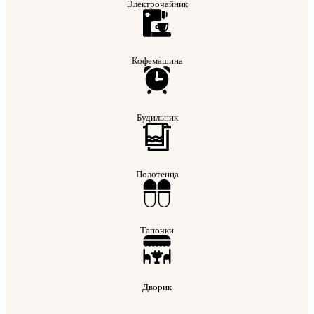
Электрочайник
Кофемашина
Будильник
Полотенца
Тапочки
Дворик