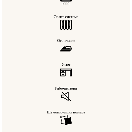
Сплит-система
Отопление
Утюг
Рабочая зона
Шумоизоляция номера